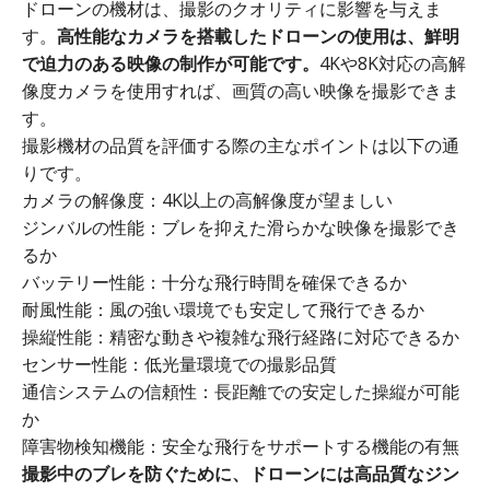
ドローンの機材は、撮影のクオリティに影響を与えま
す。
高性能なカメラを搭載したドローンの使用は、鮮明
で迫力のある映像の制作が可能です。
4Kや8K対応の高解
像度カメラを使用すれば、画質の高い映像を撮影できま
す。
撮影機材の品質を評価する際の主なポイントは以下の通
りです。
カメラの解像度：4K以上の高解像度が望ましい
ジンバルの性能：ブレを抑えた滑らかな映像を撮影でき
るか
バッテリー性能：十分な飛行時間を確保できるか
耐風性能：風の強い環境でも安定して飛行できるか
操縦性能：精密な動きや複雑な飛行経路に対応できるか
センサー性能：低光量環境での撮影品質
通信システムの信頼性：長距離での安定した操縦が可能
か
障害物検知機能：安全な飛行をサポートする機能の有無
撮影中のブレを防ぐために、ドローンには高品質なジン